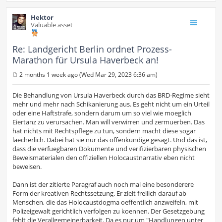
Hektor
Valuable asset
Re: Landgericht Berlin ordnet Prozess-
Marathon für Ursula Haverbeck an!
2 months 1 week ago (Wed Mar 29, 2023 6:36 am)
P
o
s
Die Behandlung von Ursula Haverbeck durch das BRD-Regime sieht
t
mehr und mehr nach Schikanierung aus. Es geht nicht um ein Urteil
oder eine Haftstrafe, sondern darum um so viel wie moeglich
Eiertanz zu verursachen. Man will verwirren und zermuerben. Das
hat nichts mit Rechtspflege zu tun, sondern macht diese sogar
laecherlich. Dabei hat sie nur das offenkundige gesagt. Und das ist,
dass die verfuegbaren Dokumente und verifizierbaren physischen
Beweismaterialen den offiziellen Holocaustnarrativ eben nicht
beweisen.
Dann ist der zitierte Paragraf auch noch mal eine besonderere
Form der kreativen Rechtssetzung. Er zielt freilich darauf ab
Menschen, die das Holocaustdogma oeffentlich anzweifeln, mit
Polizeigewalt gerichtlich verfolgen zu koennen. Der Gesetzgebung
fehlt die Verallgemeinerbarkeit. Da es nur um "Handlungen unter