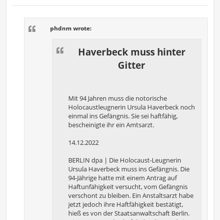
P
o
s
t
phdnm wrote:
Haverbeck muss hinter
Gitter
Mit 94 Jahren muss die notorische
Holocaustleugnerin Ursula Haverbeck noch
einmal ins Gefängnis. Sie sei haftfähig,
bescheinigte ihr ein Amtsarzt.
14.12.2022
BERLIN dpa | Die Holocaust-Leugnerin
Ursula Haverbeck muss ins Gefängnis. Die
94-Jährige hatte mit einem Antrag auf
Haftunfähigkeit versucht, vom Gefängnis
verschont zu bleiben. Ein Anstaltsarzt habe
jetzt jedoch ihre Haftfähigkeit bestätigt,
hieß es von der Staatsanwaltschaft Berlin.