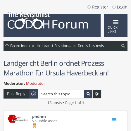
Register
Login
QUICK
LINKS
Board index
Holocaust Revisionism (International)
Deutsches revisionistisches Forum
ea
Landgericht Berlin ordnet Prozess-
rc
Marathon für Ursula Haverbeck an!
h
Moderator:
Moderator
Post Reply
13 posts • Page
1
of
1
phdnm
Valuable asset