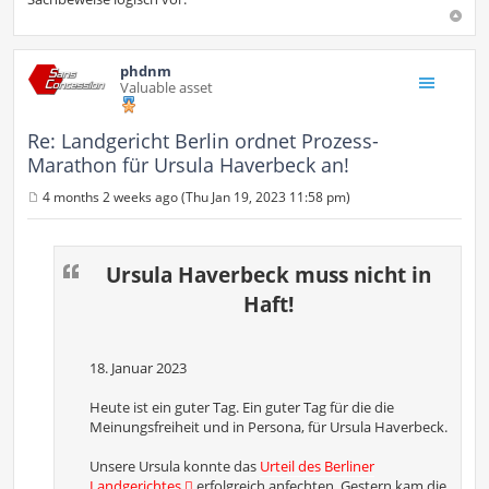
phdnm
Valuable asset
Re: Landgericht Berlin ordnet Prozess-
Marathon für Ursula Haverbeck an!
4 months 2 weeks ago (Thu Jan 19, 2023 11:58 pm)
P
o
s
t
Ursula Haverbeck muss nicht in
Haft!
18. Januar 2023
Heute ist ein guter Tag. Ein guter Tag für die die
Meinungsfreiheit und in Persona, für Ursula Haverbeck.
Unsere Ursula konnte das
Urteil des Berliner
Landgerichtes
erfolgreich anfechten. Gestern kam die