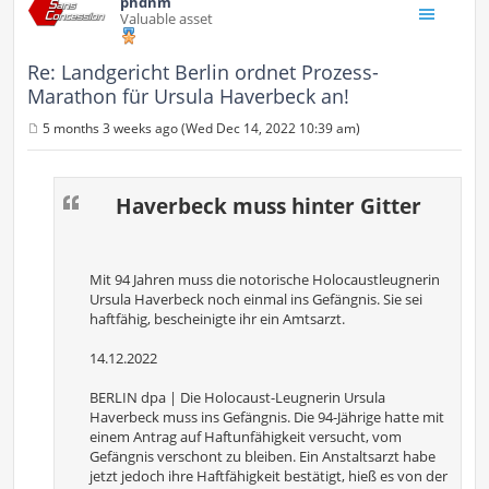
phdnm
Valuable asset
Re: Landgericht Berlin ordnet Prozess-
Marathon für Ursula Haverbeck an!
5 months 3 weeks ago (Wed Dec 14, 2022 10:39 am)
P
o
s
t
Haverbeck muss hinter Gitter
Mit 94 Jahren muss die notorische Holocaustleugnerin
Ursula Haverbeck noch einmal ins Gefängnis. Sie sei
haftfähig, bescheinigte ihr ein Amtsarzt.
14.12.2022
BERLIN dpa | Die Holocaust-Leugnerin Ursula
Haverbeck muss ins Gefängnis. Die 94-Jährige hatte mit
einem Antrag auf Haftunfähigkeit versucht, vom
Gefängnis verschont zu bleiben. Ein Anstaltsarzt habe
jetzt jedoch ihre Haftfähigkeit bestätigt, hieß es von der