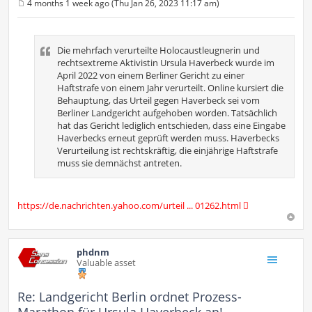
4 months 1 week ago (Thu Jan 26, 2023 11:17 am)
P
o
s
t
Die mehrfach verurteilte Holocaustleugnerin und
rechtsextreme Aktivistin Ursula Haverbeck wurde im
April 2022 von einem Berliner Gericht zu einer
Haftstrafe von einem Jahr verurteilt. Online kursiert die
Behauptung, das Urteil gegen Haverbeck sei vom
Berliner Landgericht aufgehoben worden. Tatsächlich
hat das Gericht lediglich entschieden, dass eine Eingabe
Haverbecks erneut geprüft werden muss. Haverbecks
Verurteilung ist rechtskräftig, die einjährige Haftstrafe
muss sie demnächst antreten.
https://de.nachrichten.yahoo.com/urteil ... 01262.html
phdnm
Valuable asset
Re: Landgericht Berlin ordnet Prozess-