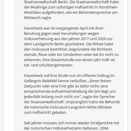
Staatsanwaltschaft Berlin. Die Staatsanwaltschaft habe
die 94-Jährige zum sofortigen Haftantritt in Nordrhein-
Westfalen aufgefordert, wie ein Behördensprecher am
Mittwoch sagte.
Haverbeck war im vergangenen April mit ihrer
Berufung gegen zwei Verurteilungen wegen
Volksverhetzung aus den Jahren 2017 und 2020 vor
dem Landgericht Berlin gescheitert. Die Witwe habe
den Holocaust bestritten, begründete die Richterin
damals. Reue oder ein Umdenken seien bei ihr nicht zu
erkennen. Eine Gesamtstrafe von einem Jahr Haft sei
tat- und schuldangemessen.
Haverbeck soll ihre Strafe nun im offenen Vollzug im
Gefängnis Bielefeld-Senne verbüßen. „Einen festen
Zeitpunkt oder eine Frist gibt es dafür nicht, eine
entsprechende Aufnahmemitteilung der JVA liegt uns
jedenfalls bislang noch nicht vor“, sagte der Sprecher
der Staatsanwaltschaft. Ursprünglich hatte die Behörde
die notorische Holocaust-Leugnerin Mitte Oktober
zum Haftantritt geladen.
Seit Jahren müssen sich immer wieder Strafgerichte mit
der notorischen Volksverhetzerin befassen. 2004