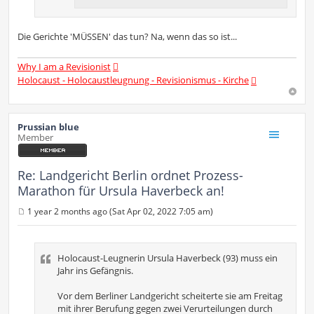
Die Gerichte 'MÜSSEN' das tun? Na, wenn das so ist...
Why I am a Revisionist
Holocaust - Holocaustleugnung - Revisionismus - Kirche
Prussian blue
Member
Re: Landgericht Berlin ordnet Prozess-
Marathon für Ursula Haverbeck an!
1 year 2 months ago (Sat Apr 02, 2022 7:05 am)
P
o
s
t
Holocaust-Leugnerin Ursula Haverbeck (93) muss ein
Jahr ins Gefängnis.
Vor dem Berliner Landgericht scheiterte sie am Freitag
mit ihrer Berufung gegen zwei Verurteilungen durch