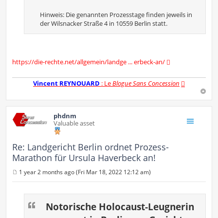
Hinweis: Die genannten Prozesstage finden jeweils in
der Wilsnacker Straße 4 in 10559 Berlin statt.
https://die-rechte.net/allgemein/landge ... erbeck-an/
Vincent REYNOUARD
: Le
Blogue Sans Concession
phdnm
Valuable asset
Re: Landgericht Berlin ordnet Prozess-
Marathon für Ursula Haverbeck an!
1 year 2 months ago (Fri Mar 18, 2022 12:12 am)
P
o
s
t
Notorische Holocaust-Leugnerin