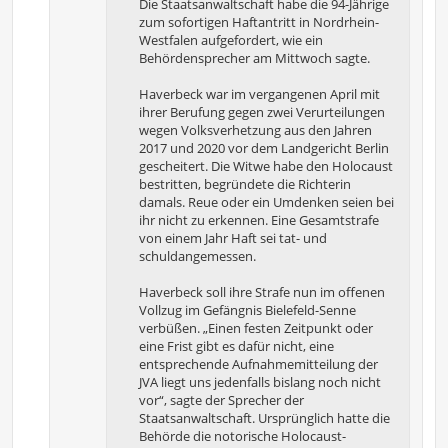
Die Staatsanwaltschaft habe die 94-Jährige
zum sofortigen Haftantritt in Nordrhein-
Westfalen aufgefordert, wie ein
Behördensprecher am Mittwoch sagte.
Haverbeck war im vergangenen April mit
ihrer Berufung gegen zwei Verurteilungen
wegen Volksverhetzung aus den Jahren
2017 und 2020 vor dem Landgericht Berlin
gescheitert. Die Witwe habe den Holocaust
bestritten, begründete die Richterin
damals. Reue oder ein Umdenken seien bei
ihr nicht zu erkennen. Eine Gesamtstrafe
von einem Jahr Haft sei tat- und
schuldangemessen.
Haverbeck soll ihre Strafe nun im offenen
Vollzug im Gefängnis Bielefeld-Senne
verbüßen. „Einen festen Zeitpunkt oder
eine Frist gibt es dafür nicht, eine
entsprechende Aufnahmemitteilung der
JVA liegt uns jedenfalls bislang noch nicht
vor“, sagte der Sprecher der
Staatsanwaltschaft. Ursprünglich hatte die
Behörde die notorische Holocaust-