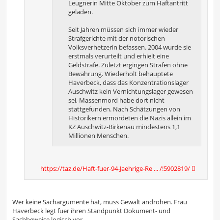
Leugnerin Mitte Oktober zum Haftantritt
geladen.
Seit Jahren müssen sich immer wieder
Strafgerichte mit der notorischen
Volksverhetzerin befassen. 2004 wurde sie
erstmals verurteilt und erhielt eine
Geldstrafe. Zuletzt ergingen Strafen ohne
Bewährung. Wiederholt behauptete
Haverbeck, dass das Konzentrationslager
Auschwitz kein Vernichtungslager gewesen
sei, Massenmord habe dort nicht
stattgefunden. Nach Schätzungen von
Historikern ermordeten die Nazis allein im
KZ Auschwitz-Birkenau mindestens 1,1
Millionen Menschen.
https://taz.de/Haft-fuer-94-Jaehrige-Re ... /!5902819/
Wer keine Sachargumente hat, muss Gewalt androhen. Frau
Haverbeck legt fuer ihren Standpunkt Dokument- und
Sachbeweise logisch vor.