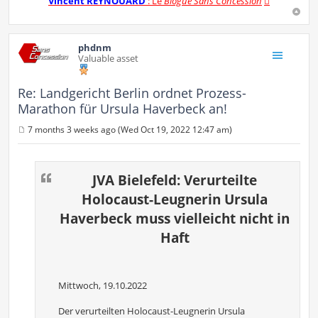
Vincent REYNOUARD
: Le
Blogue Sans Concession
phdnm
Valuable asset
Re: Landgericht Berlin ordnet Prozess-
Marathon für Ursula Haverbeck an!
7 months 3 weeks ago (Wed Oct 19, 2022 12:47 am)
P
o
s
t
JVA Bielefeld: Verurteilte
Holocaust-Leugnerin Ursula
Haverbeck muss vielleicht nicht in
Haft
Mittwoch, 19.10.2022
Der verurteilten Holocaust-Leugnerin Ursula