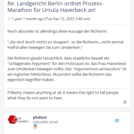
Re: Landgericht Berlin ordnet Prozess-
Marathon für Ursula Haverbeck an!
1 year 1 month ago (Tue Apr 12, 2022 3:40 am)
P
o
s
Noch absurder ist allerdings diese Aussage der Richterin:
t
"„Sie sind durch nichts zu stoppen“, so die Richterin, „nicht einmal
Haftstrafen bewegen Sie zum Umdenken."
Die Richterin glaubt tatsächlich, dass staatliche Gewalt ein
"schlagendes Argument" für den Holocaust ist, das Frau Haverbeck
zum Umdenken bewegen sollte. Das "Argumentum ad baculum" ist
ein logischer Fehlschluss. Als Juristin sollte die Richterin das
eigentlich begriffen haben.
If liberty means anything at all, it means the right to tell people
what they do not want to hear.
phdnm
Valuable asset