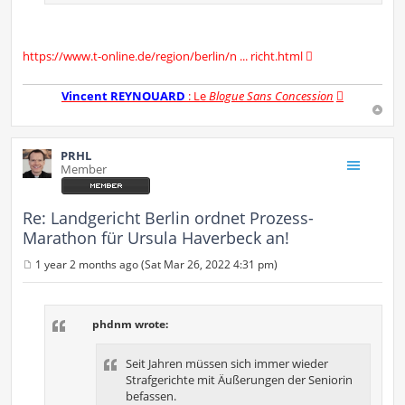
https://www.t-online.de/region/berlin/n ... richt.html
Vincent REYNOUARD
: Le
Blogue Sans Concession
PRHL
Member
Re: Landgericht Berlin ordnet Prozess-
Marathon für Ursula Haverbeck an!
1 year 2 months ago (Sat Mar 26, 2022 4:31 pm)
P
o
s
t
phdnm wrote:
Seit Jahren müssen sich immer wieder
Strafgerichte mit Äußerungen der Seniorin
befassen.