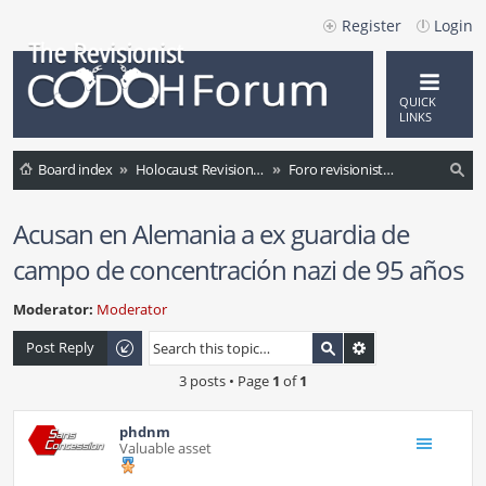
Register
Login
QUICK
LINKS
Board index
Holocaust Revisionism (International)
Foro revisionista en español
ea
Acusan en Alemania a ex guardia de
rc
campo de concentración nazi de 95 años
h
Moderator:
Moderator
Post Reply
3 posts • Page
1
of
1
phdnm
Valuable asset