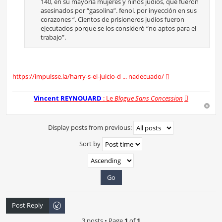
140, en su mayoría mujeres y niños judíos, que fueron
asesinados por “gasolina”. fenol. por inyección en sus
corazones “. Cientos de prisioneros judíos fueron
ejecutados porque se los consideró “no aptos para el
trabajo”.
https://impulsse.la/harry-s-el-juicio-d ... nadecuado/
Vincent REYNOUARD
: Le
Blogue Sans Concession
Display posts from previous:
Sort by
Post Reply
3 posts • Page
1
of
1