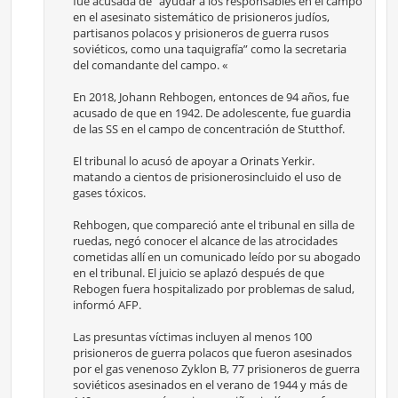
fue acusada de “ayudar a los responsables en el campo
en el asesinato sistemático de prisioneros judíos,
partisanos polacos y prisioneros de guerra rusos
soviéticos, como una taquigrafía” como la secretaria
del comandante del campo. «
En 2018, Johann Rehbogen, entonces de 94 años, fue
acusado de que en 1942. De adolescente, fue guardia
de las SS en el campo de concentración de Stutthof.
El tribunal lo acusó de apoyar a Orinats Yerkir.
matando a cientos de prisionerosincluido el uso de
gases tóxicos.
Rehbogen, que compareció ante el tribunal en silla de
ruedas, negó conocer el alcance de las atrocidades
cometidas allí en un comunicado leído por su abogado
en el tribunal. El juicio se aplazó después de que
Rebogen fuera hospitalizado por problemas de salud,
informó AFP.
Las presuntas víctimas incluyen al menos 100
prisioneros de guerra polacos que fueron asesinados
por el gas venenoso Zyklon B, 77 prisioneros de guerra
soviéticos asesinados en el verano de 1944 y más de